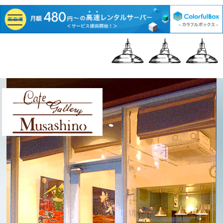
Cafe Gallery
Musashino | カフェギ
ャラリーむさしの | 三
鷹・吉祥寺