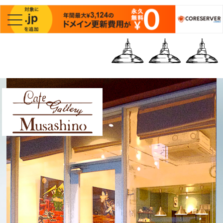
Cafe Gallery
Musashino | カフェギ
ャラリーむさしの | 三
鷹・吉祥寺