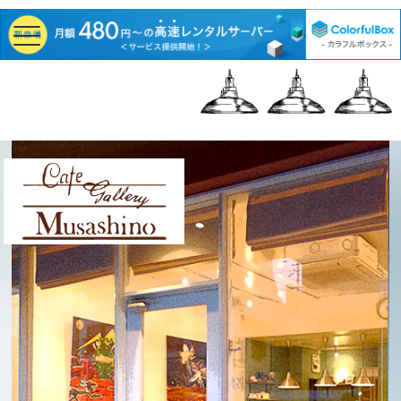
Cafe Gallery
Musashino | カフェギ
ャラリーむさしの | 三
鷹・吉祥寺